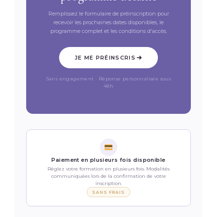
Remplissez le formulaire de préinscription pour
recevoir les prochaines dates disponibles, le
programme complet et les conditions d'accès.
JE ME PRÉINSCRIS
Sans engagement · Réponse personnalisée sous
48h
Paiement en plusieurs fois disponible
Réglez votre formation en plusieurs fois. Modalités
communiquées lors de la confirmation de votre
inscription.
SANS FRAIS