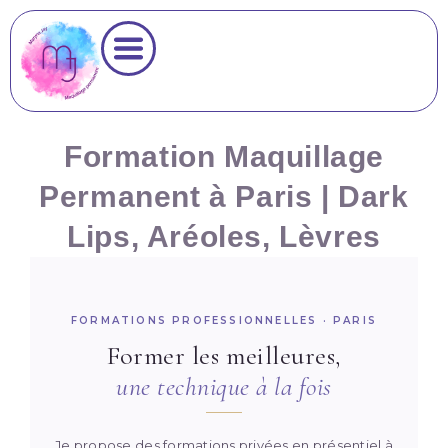
Formation Maquillage
Permanent à Paris | Dark
Lips, Aréoles, Lèvres
FORMATIONS PROFESSIONNELLES · PARIS
Formations profess
Former les meilleures,
une technique à la fois
Formations privées en présentiel à Paris : Dark L
Je propose des formations privées en présentiel à