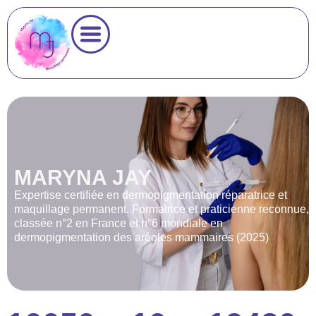
MARYNA JAY
Expertise certifiée en dermopigmentation réparatrice et
maquillage permanent. Formatrice et praticienne reconnue,
classée n°2 en France et n°6 mondiale en
dermopigmentation des aréoles mammaires (2025)