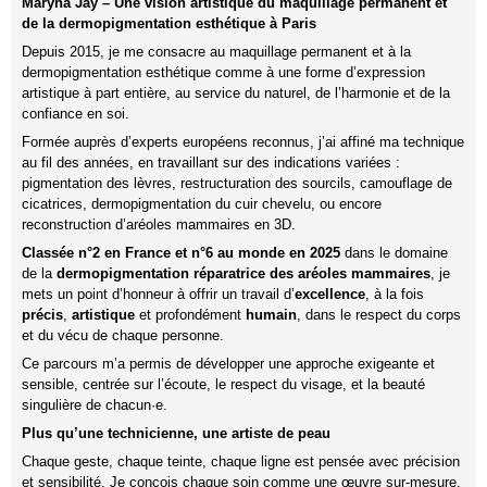
Maryna Jay – Une vision artistique du maquillage permanent et
de la dermopigmentation esthétique à Paris
Depuis 2015, je me consacre au maquillage permanent et à la
dermopigmentation esthétique comme à une forme d’expression
artistique à part entière, au service du naturel, de l’harmonie et de la
confiance en soi.
Formée auprès d’experts européens reconnus, j’ai affiné ma technique
au fil des années, en travaillant sur des indications variées :
pigmentation des lèvres, restructuration des sourcils, camouflage de
cicatrices, dermopigmentation du cuir chevelu, ou encore
reconstruction d’aréoles mammaires en 3D.
Classée n°2 en France et n°6 au monde en 2025
dans le domaine
de la
dermopigmentation réparatrice des aréoles mammaires
, je
mets un point d’honneur à offrir un travail d’
excellence
, à la fois
précis
,
artistique
et profondément
humain
, dans le respect du corps
et du vécu de chaque personne.
Ce parcours m’a permis de développer une approche exigeante et
sensible, centrée sur l’écoute, le respect du visage, et la beauté
singulière de chacun·e.
Plus qu’une technicienne, une artiste de peau
Chaque geste, chaque teinte, chaque ligne est pensée avec précision
et sensibilité. Je conçois chaque soin comme une œuvre sur-mesure,